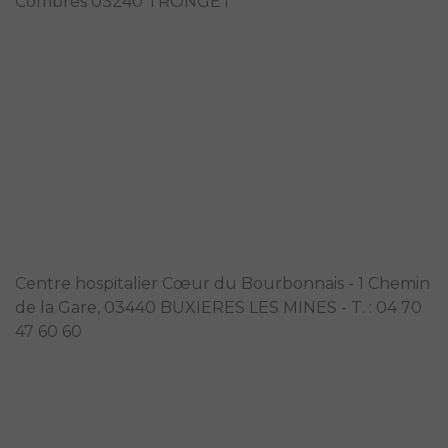
Combres 03240 TRONGET
Foyer EAM La Roseraie
Centre hospitalier Cœur du Bourbonnais - 1 Chemin
de la Gare, 03440 BUXIERES LES MINES - T. : 04 70
47 60 60