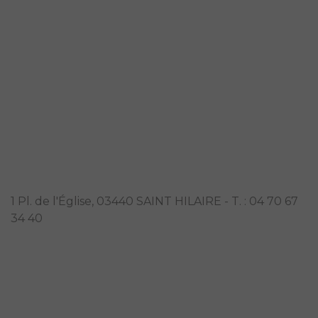
ESAT et Foyer d'Hébergement de
Saint-Hilaire
1 Pl. de l'Église, 03440 SAINT HILAIRE - T. : 04 70 67
34 40