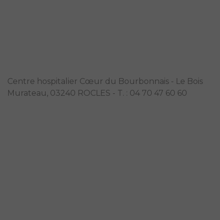
EHPAD Marie Mercier "L'Orée du bois"
Centre hospitalier Cœur du Bourbonnais - Le Bois
Murateau, 03240 ROCLES - T. : 04 70 47 60 60