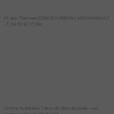
Thermes de Bourbon l'Archambault
Pl. des Thermes 03160 BOURBON L'ARCHAMBAULT
- T. 04 70 67 07 88
Soins de Suite et de Réadaptation
(SSR) Polyvalent François Mercier
Centre hospitalier Cœur du Bourbonnais - Les