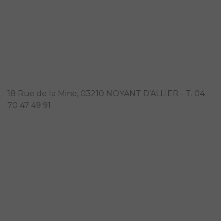
MARPA Maison du Beau Chêne
18 Rue de la Mine, 03210 NOYANT D'ALLIER - T. 04
70 47 49 91