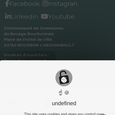
Facebook
Instagran
Linkedin
Youtube
Communauté de Communes 
du Bocage Bourbonnais
Place de l’Hôtel de Ville
03160 BOURBON L’ARCHAMBAULT
Horaires d'ouverture :
Du lundi au vendredi
8 h 30 à 12 h 00
13 h 30 à 17 h 00
☝ 🍪
Ce site a été ﬁnancé par des fonds européens
undefined
This site uses cookies and gives you control over