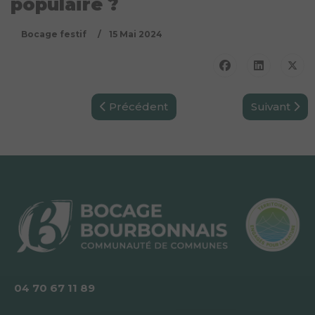
populaire ?
Bocage festif
15 Mai 2024
Article précédent : Épisode 3 : Tronget e
Article suiv
Précédent
Suivant
04 70 67 11 89