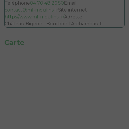
Téléphone
04 70 48 26 50
Email
contact@ml-moulins.fr
Site internet
https//www.ml-moulins.fr/
Adresse
Château Bignon - Bourbon-l'Archambault
Carte