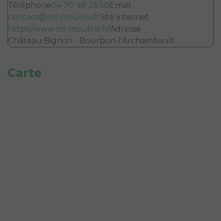
Téléphone
04 70 48 26 50
Email
contact@ml-moulins.fr
Site internet
https//www.ml-moulins.fr/
Adresse
Château Bignon - Bourbon-l'Archambault
Carte