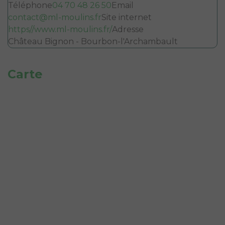
Téléphone
04 70 48 26 50
Email
contact@ml-moulins.fr
Site internet
https//www.ml-moulins.fr/
Adresse
Château Bignon - Bourbon-l'Archambault
Carte