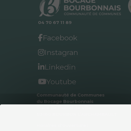
04 70 67 11 89
Facebook
Instagran
Linkedin
Youtube
Communauté de Communes 
du Bocage Bourbonnais
Place de l’Hôtel de Ville
03160 BOURBON L’ARCHAMBAULT
Horaires d'ouverture :