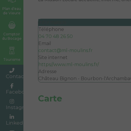
Plan d’eau
de Vieure
Information
Téléphone
Comptoir
04 70 48 26 50
du Bocage
Email
contact@ml-moulins.fr
Site internet
Tourisme
https//www.ml-moulins.fr/
Adresse
Contact
Château Bignon - Bourbon-l'Archamba
Facebook
Carte
Instagram
Linkedin