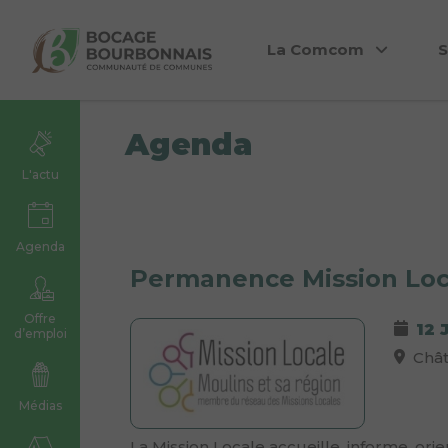
La Comcom
S
Agenda
L'actu
Agenda
Permanence Mission Loc
Offre
12 
d’emploi
Chât
Médias
La Mission Locale accueille, informe, or