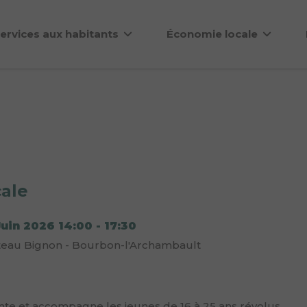
ervices aux habitants
Économie locale
ale
Juin 2026
14:00
-
17:30
eau Bignon - Bourbon-l'Archambault
iente et accompagne les jeunes de 16 à 25 ans révolus.