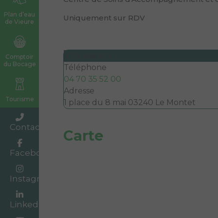
Plan d’eau
Uniquement sur RDV
de Vieure
Information
Comptoir
du Bocage
Téléphone
04 70 35 52 00
Adresse
Tourisme
1 place du 8 mai 03240 Le Montet
Contact
Carte
Facebook
Instagram
Linkedin