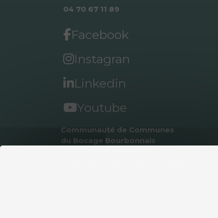
04 70 67 11 89
Facebook
Instagran
Linkedin
Youtube
Communauté de Communes 
du Bocage Bourbonnais
Place de l’Hôtel de Ville
03160 BOURBON L’ARCHAMBAULT
Horaires d'ouverture :
Du lundi au vendredi
8 h 30 à 12 h 00
13 h 30 à 17 h 00