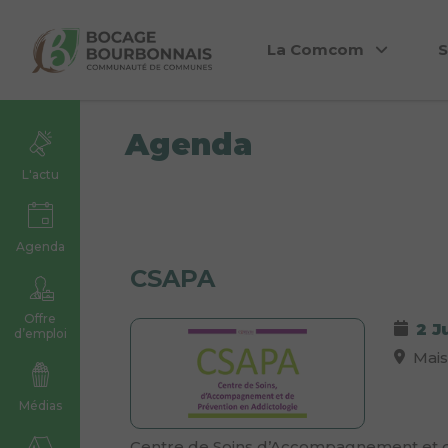
La Comcom
S
Agenda
L'actu
Agenda
CSAPA
Offre
2 J
d’emploi
Maiso
Médias
Centre de Soins d’Accompagnement et d