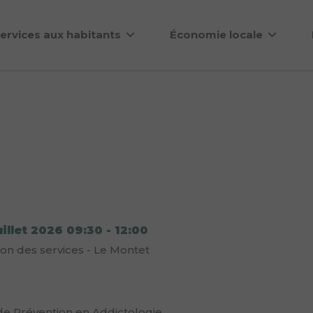
ervices aux habitants
Économie locale
uillet 2026
09:30
-
12:00
n des services - Le Montet
e Prévention en Addictologie