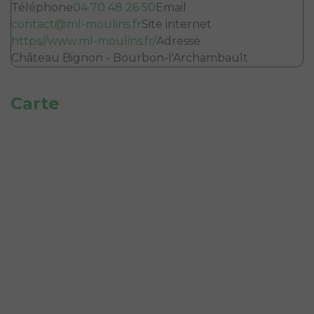
Téléphone
04 70 48 26 50
Email
contact@ml-moulins.fr
Site internet
https//www.ml-moulins.fr/
Adresse
Château Bignon - Bourbon-l'Archambault
Carte