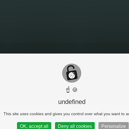
☝ 🍪
undefined
This site uses cookies and gives you control over what you want to a
 des fonds européens
OK, accept all
Deny all cookies
Personalize