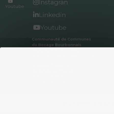
Instagran
Youtube
Linkedin
Youtube
Communauté de Communes 
du Bocage Bourbonnais
Place de l’Hôtel de Ville
03160 BOURBON L’ARCHAMBAULT
Horaires d'ouverture :
Du lundi au vendredi
8 h 30 à 12 h 00
13 h 30 à 17 h 00
Ce site a été ﬁnancé par